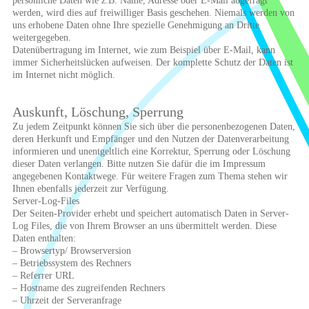
persönliche Daten wie z.B. Name, Adresse oder E-Mail abgefragt
werden, wird dies auf freiwilliger Basis geschehen. Niemals werden von
uns erhobene Daten ohne Ihre spezielle Genehmigung an Dritte
weitergegeben.
Datenübertragung im Internet, wie zum Beispiel über E-Mail, kann
immer Sicherheitslücken aufweisen. Der komplette Schutz der Daten ist
im Internet nicht möglich.
Auskunft, Löschung, Sperrung
Zu jedem Zeitpunkt können Sie sich über die personenbezogenen Daten,
deren Herkunft und Empfänger und den Nutzen der Datenverarbeitung
informieren und unentgeltlich eine Korrektur, Sperrung oder Löschung
dieser Daten verlangen. Bitte nutzen Sie dafür die im Impressum
angegebenen Kontaktwege. Für weitere Fragen zum Thema stehen wir
Ihnen ebenfalls jederzeit zur Verfügung.
Server-Log-Files
Der Seiten-Provider erhebt und speichert automatisch Daten in Server-
Log Files, die von Ihrem Browser an uns übermittelt werden. Diese
Daten enthalten:
– Browsertyp/ Browserversion
– Betriebssystem des Rechners
– Referrer URL
– Hostname des zugreifenden Rechners
– Uhrzeit der Serveranfrage